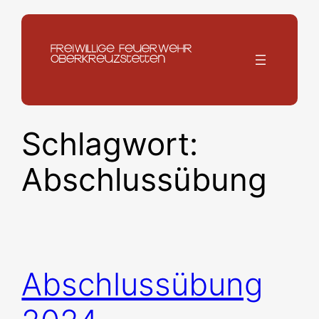
Zum
Inhalt
springen
Schlagwort:
Abschlussübung
Abschlussübung