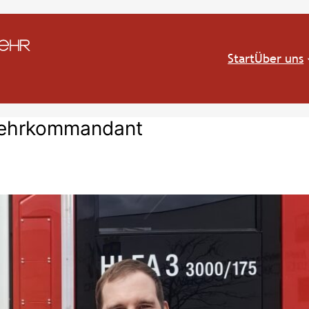
Start
Über uns
wehrkommandant