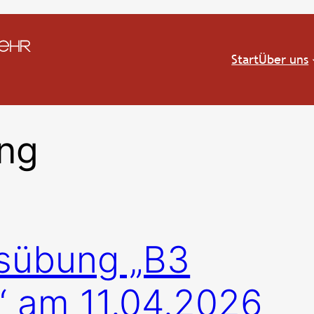
Start
Über uns
ng
tsübung „B3
 am 11.04.2026