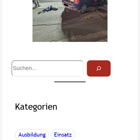
S
u
c
h
e
Kategorien
Ausbildung
Einsatz