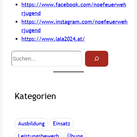
https://www.facebook.com/noefeuerweh
rjugend
https://www.instagram.com/noefeuerweh
rjugend
https://www.lala2024.at/
S
u
c
h
e
Kategorien
Ausbildung
Einsatz
Leistungsbewerb
Übung