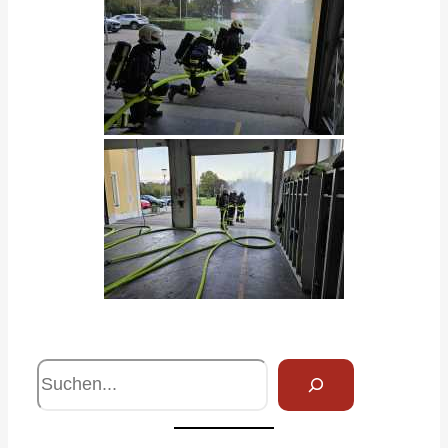
S
u
c