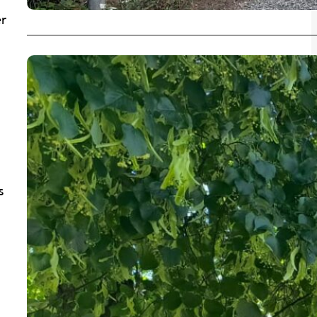
er
.
s