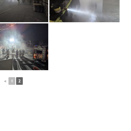
◄
1
2