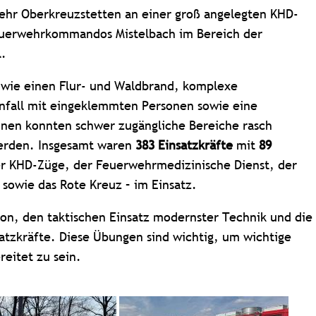
ehr Oberkreuzstetten an einer groß angelegten KHD-
feuerwehrkommandos Mistelbach im Bereich der
l.
n wie einen Flur- und Waldbrand, komplexe
nfall mit eingeklemmten Personen sowie eine
hnen konnten schwer zugängliche Bereiche rasch
werden. Insgesamt waren
383 Einsatzkräfte
mit
89
er KHD-Züge, der Feuerwehrmedizinische Dienst, der
owie das Rote Kreuz – im Einsatz.
ion, den taktischen Einsatz modernster Technik und die
satzkräfte. Diese Übungen sind wichtig, um wichtige
eitet zu sein.