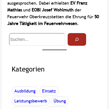
ausgesprochen. Dabei erhielten
EV Franz
Mathias
und
EOBI Josef Wohlmuth
der
Feuerwehr Oberkreuzstetten die Ehrung für
50
Jahre Tätigkeit im Feuerwehrwesen
.
S
u
c
h
e
Kategorien
Ausbildung
Einsatz
Leistungsbewerb
Übung