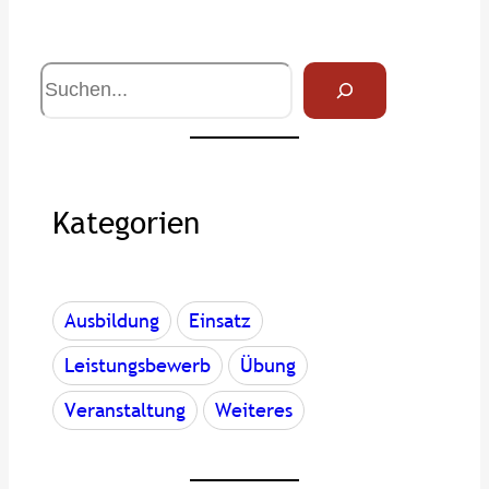
S
u
c
h
e
Kategorien
Ausbildung
Einsatz
Leistungsbewerb
Übung
Veranstaltung
Weiteres