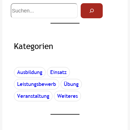
S
u
c
h
e
Kategorien
Ausbildung
Einsatz
Leistungsbewerb
Übung
Veranstaltung
Weiteres